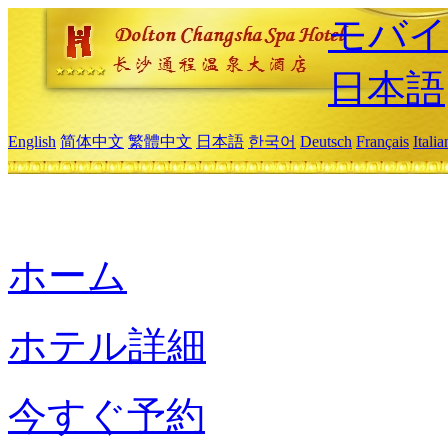
モバイ
日本語
English
简体中文
繁體中文
日本語
한국어
Deutsch
Français
Itali
ホーム
ホテル詳細
今すぐ予約