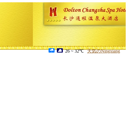
26 ~ 32℃
天気のNingxiang