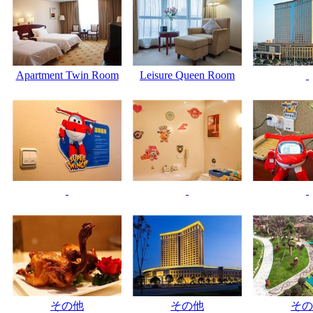
Apartment Twin Room
Leisure Queen Room
その他
その他
その