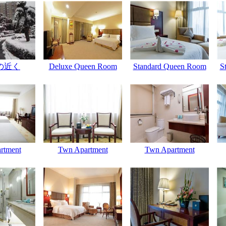
の近く
Deluxe Queen Room
Standard Queen Room
S
rtment
Twn Apartment
Twn Apartment