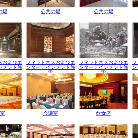
の場
公共の場
公共の場
スおよびエ
フィットネスおよびエ
フィットネスおよびエ
フ
ンメント施
ンターテインメント施
ンターテインメント施
ン
設
設
室
会議室
飲食店