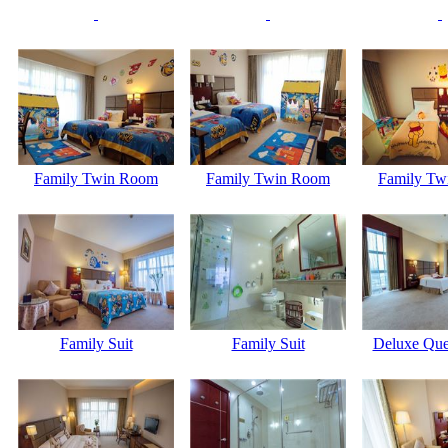
Family Twin Room
Family Twin Room
Family Tw
Family Suit
Family Suit
Deluxe Qu