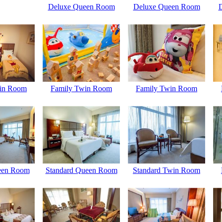
Deluxe Queen Room
Deluxe Queen Room
in Room
Family Twin Room
Family Twin Room
een Room
Standard Queen Room
Standard Twin Room