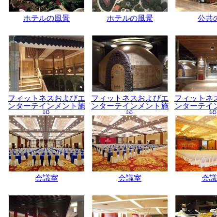
ホテルの風景
ホテルの風景
公共
フィットネスおよびエ
フィットネスおよびエ
フィットネ
ンターテインメント施
ンターテインメント施
ンターテイ
設
設
設
会議室
会議室
会議