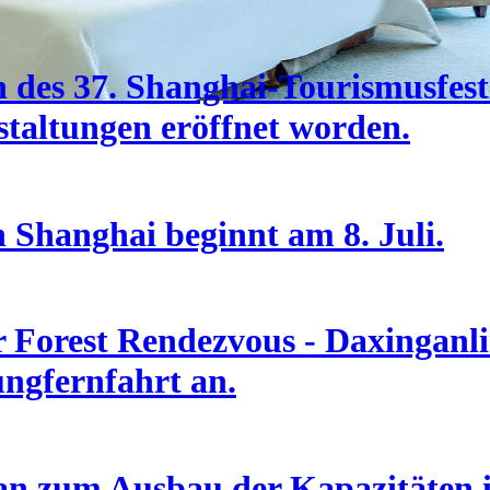
des 37. Shanghai-Tourismusfesti
taltungen eröffnet worden.
n Shanghai beginnt am 8. Juli.
Forest Rendezvous - Daxinganlin
ungfernfahrt an.
an zum Ausbau der Kapazitäten i