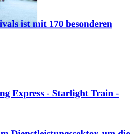
vals ist mit 170 besonderen
g Express - Starlight Train -
m Dienstleistungssektor, um die