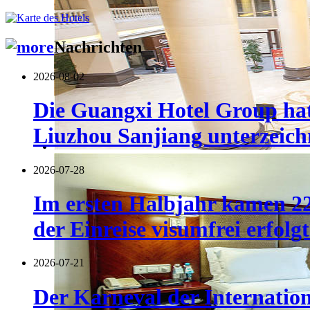
Nachrichten
2026-08-02
Die Guangxi Hotel Group hat
Liuzhou Sanjiang unterzeich
2026-07-28
Im ersten Halbjahr kamen 22
der Einreise visumfrei erfolgt
2026-07-21
Der Karneval der Internatio