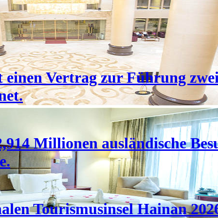
 einen Vertrag zur Führung zwei
net.
,914 Millionen ausländische Bes
e.
nalen Tourismusinsel Hainan 202