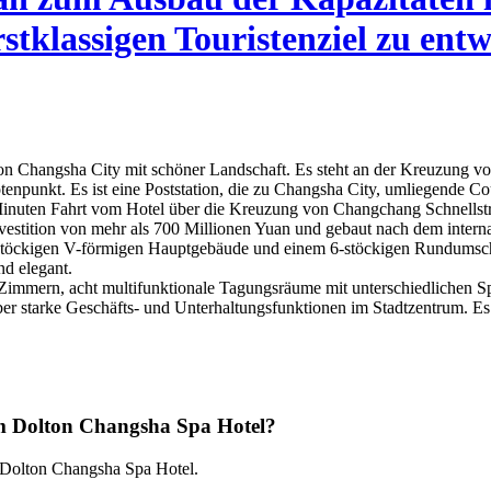
stklassigen Touristenziel zu entw
 von Changsha City mit schöner Landschaft. Es steht an der Kreuzun
otenpunkt. Es ist eine Poststation, die zu Changsha City, umliegende C
inuten Fahrt vom Hotel über die Kreuzung von Changchang Schnellst
 Investition von mehr als 700 Millionen Yuan und gebaut nach dem inte
töckigen V-förmigen Hauptgebäude und einem 6-stöckigen Rundumsch
d elegant.
 Zimmern, acht multifunktionale Tagungsräume mit unterschiedlichen 
ber starke Geschäfts- und Unterhaltungsfunktionen im Stadtzentrum. Es i
im Dolton Changsha Spa Hotel?
im Dolton Changsha Spa Hotel.