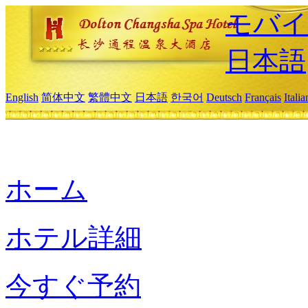
モバイ
日本語
English
简体中文
繁體中文
日本語
한국어
Deutsch
Français
Itali
ホーム
ホテル詳細
今すぐ予約