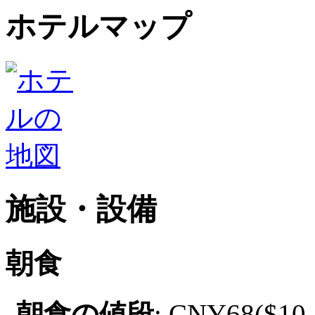
ホテルマップ
施設・設備
朝食
朝食の値段
: CNY68($10.