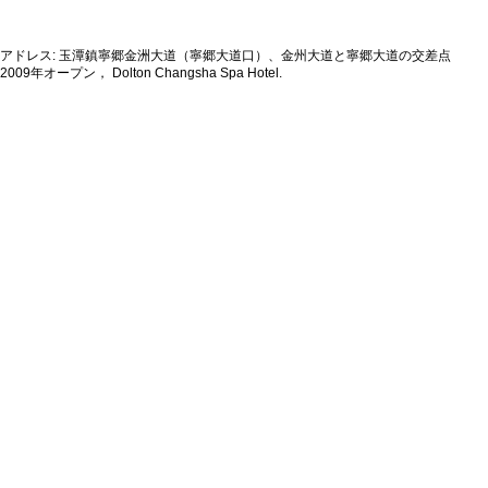
アドレス: 玉潭鎮寧郷金洲大道（寧郷大道口）、金州大道と寧郷大道の交差点
2009年オープン， Dolton Changsha Spa Hotel.