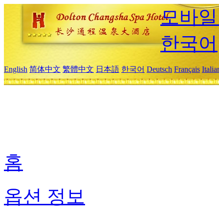
모바일
한국어
English
简体中文
繁體中文
日本語
한국어
Deutsch
Français
Itali
홈
옵션 정보