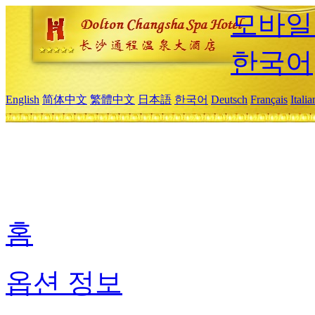
모바일
한국어
English
简体中文
繁體中文
日本語
한국어
Deutsch
Français
Itali
홈
옵션 정보