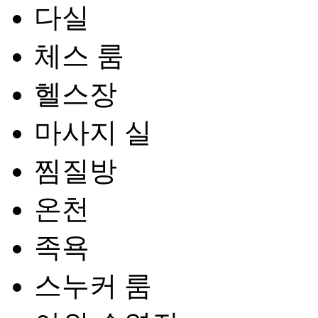
다실
체스 룸
헬스장
마사지 실
찜질방
온천
족욕
스누커 룸