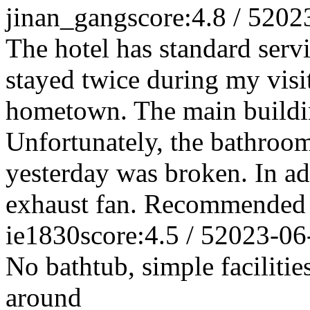
jinan_gang
score:4.8 / 5
202
The hotel has standard serv
stayed twice during my visit
hometown. The main building
Unfortunately, the bathroom
yesterday was broken. In add
exhaust fan. Recommended 
ie1830
score:4.5 / 5
2023-06
No bathtub, simple facilitie
around