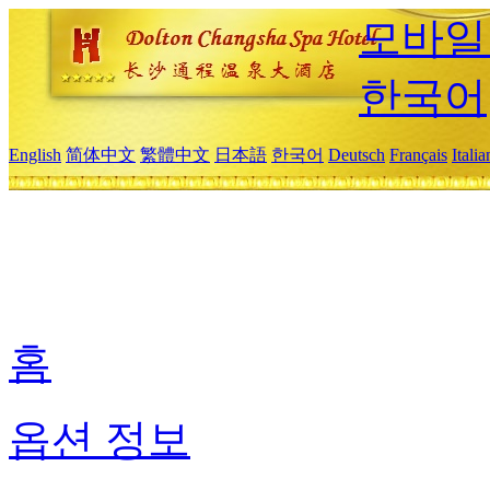
모바일
한국어
English
简体中文
繁體中文
日本語
한국어
Deutsch
Français
Itali
홈
옵션 정보