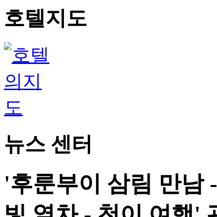
호텔지도
뉴스 센터
'후룬부이 삼림 만남 
빛 열차 - 천이 여행