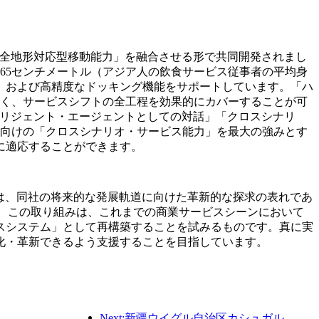
icsが有する「全地形対応型移動能力」を融合させる形で共同開発されまし
65センチメートル（アジア人の飲食サービス従事者の平均身
、および高精度なドッキング機能をサポートしています。「ハ
なく、サービスシフトの全工程を効果的にカバーすることが可
テリジェント・エージェントとしての対話」「クロスシナリ
界向けの「クロスシナリオ・サービス能力」を最大の強みとす
に適応することができます。
ションの提供は、同社の将来的な発展軌道に向けた革新的な探求の表れであ
す。この取り組みは、これまでの商業サービスシーンにおいて
スシステム」として再構築することを試みるものです。真に実
化・革新できるよう支援することを目指しています。
Next:新疆ウイグル自治区カシュガル、民族間交流の促進に向けた観光振興イベントを開催