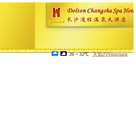
26 ~ 32℃
天気のNingxiang