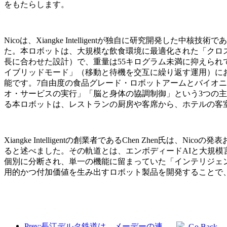
をもたらします。
Nicoは、Xiangke Intelligentが独自に研究開発した
た。本ロボットは、大規模な飲食環境に最適化された「クロス
長に合わせた設計）で、重量は55キログラム未満に抑えら
イブリッドモード」（移動と待機を交互に繰り返す運用）にお
能です。7自由度の食品グレード・ロボットアームとバイオニ
オ・サービスの実行」「脳と身体の協調制御」という3つの主
る本ロボットは、レストランの厨房や客席から、ホテルの客
Xiangke Intelligentの創業者であるChen Zh
ると述べました。その軌道とは、エンボディードAIと大規模
個別に分断され、単一の機能に留まっていた「インテリジェ
用的かつ付加価値を生み出すロボット製品を開発することで
Prev:長江デルタ鉄道は、メーデーの連休期間中に2138万人以上の乗客を輸送した。
Go Back