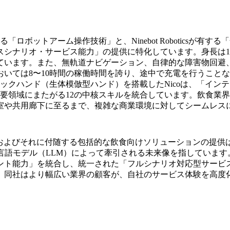
中核技術である「ロボットアーム操作技術」と、Ninebot Robot
シナリオ・サービス能力」の提供に特化しています。身長は1
れています。また、無軌道ナビゲーション、自律的な障害物回避
いては8〜10時間の稼働時間を誇り、途中で充電を行うこと
ックハンド（生体模倣型ハンド）を搭載したNicoは、「イン
要領域にまたがる12の中核スキルを統合しています。飲食業
室や共用廊下に至るまで、複雑な商業環境に対してシームレス
en氏は、Nicoの発表およびそれに付随する包括的な飲食向けソリュー
言語モデル（LLM）によって牽引される未来像を指していま
ント能力」を統合し、統一された「フルシナリオ対応型サービ
、同社はより幅広い業界の顧客が、自社のサービス体験を高度