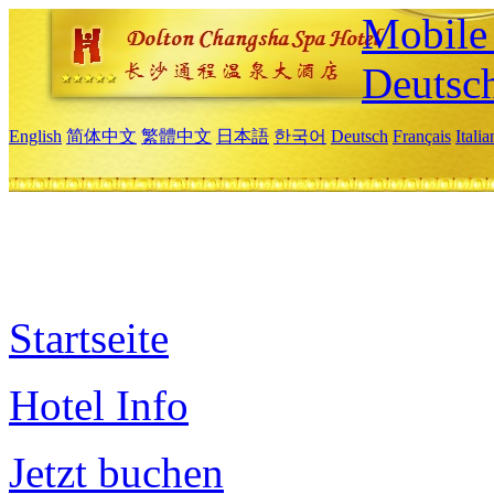
Mobile 
Deutsc
English
简体中文
繁體中文
日本語
한국어
Deutsch
Français
Itali
Startseite
Hotel Info
Jetzt buchen