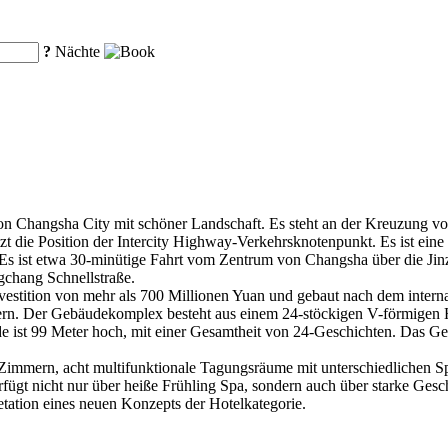
?
Nächte
von Changsha City mit schöner Landschaft. Es steht an der Kreuzung v
die Position der Intercity Highway-Verkehrsknotenpunkt. Es ist eine P
.Es ist etwa 30-minütige Fahrt vom Zentrum von Changsha über die J
chang Schnellstraße.
Investition von mehr als 700 Millionen Yuan und gebaut nach dem intern
ern. Der Gebäudekomplex besteht aus einem 24-stöckigen V-förmigen
t 99 Meter hoch, mit einer Gesamtheit von 24-Geschichten. Das Geb
Zimmern, acht multifunktionale Tagungsräume mit unterschiedlichen Sp
ügt nicht nur über heiße Frühling Spa, sondern auch über starke Gesc
etation eines neuen Konzepts der Hotelkategorie.