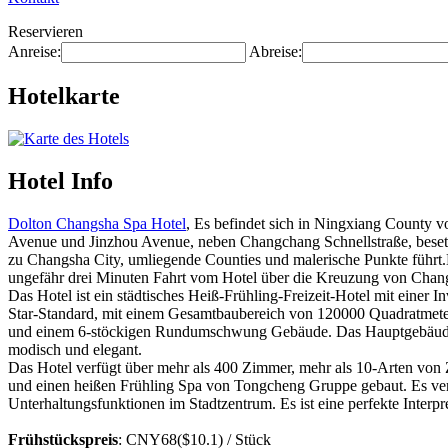
Reservieren
Anreise:
Abreise:
Hotelkarte
Hotel Info
Dolton Changsha Spa Hotel
, Es befindet sich in Ningxiang County 
Avenue und Jinzhou Avenue, neben Changchang Schnellstraße, besetzt 
zu Changsha City, umliegende Counties und malerische Punkte führt
ungefähr drei Minuten Fahrt vom Hotel über die Kreuzung von Chang
Das Hotel ist ein städtisches Heiß-Frühling-Freizeit-Hotel mit einer 
Star-Standard, mit einem Gesamtbaubereich von 120000 Quadratmet
und einem 6-stöckigen Rundumschwung Gebäude. Das Hauptgebäude is
modisch und elegant.
Das Hotel verfügt über mehr als 400 Zimmer, mehr als 10-Arten von 
und einen heißen Frühling Spa von Tongcheng Gruppe gebaut. Es verf
Unterhaltungsfunktionen im Stadtzentrum. Es ist eine perfekte Interpr
Frühstückspreis
: CNY68($10.1) / Stück