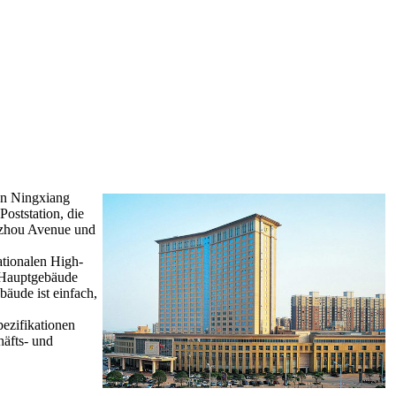
on Ningxiang
oststation, die
inzhou Avenue und
ationalen High-
 Hauptgebäude
äude ist einfach,
ezifikationen
häfts- und