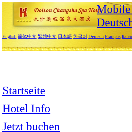
Mobile 
Deutsc
English
简体中文
繁體中文
日本語
한국어
Deutsch
Français
Itali
Startseite
Hotel Info
Jetzt buchen