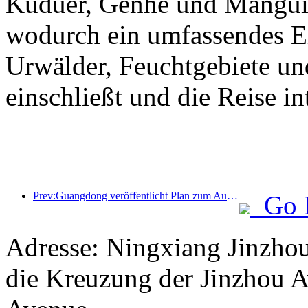
Kuduer, Genhe und Mangui 
wodurch ein umfassendes Erl
Urwälder, Feuchtgebiete un
einschließt und die Reise int
Prev:Guangdong veröffentlicht Plan zum Ausbau der Kapazitäten im Dienstleistungssektor, um die Greater Bay Area zu einem erstklassigen Touristenziel zu entwickeln
Go 
Adresse: Ningxiang Jinzho
die Kreuzung der Jinzhou 