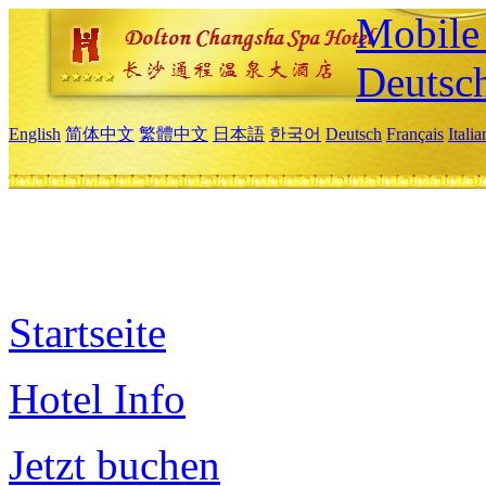
Mobile 
Deutsc
English
简体中文
繁體中文
日本語
한국어
Deutsch
Français
Itali
Startseite
Hotel Info
Jetzt buchen