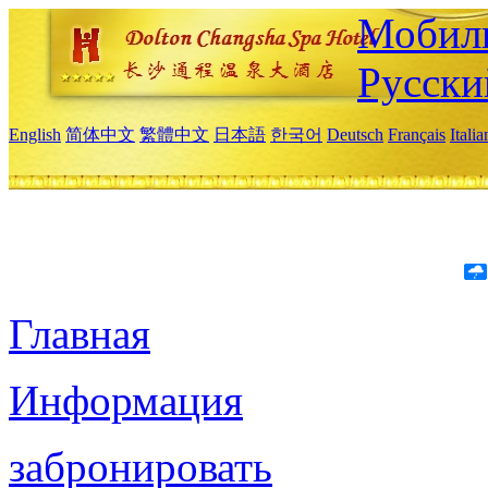
Мобиль
Русски
English
简体中文
繁體中文
日本語
한국어
Deutsch
Français
Itali
Главная
Информация
забронировать