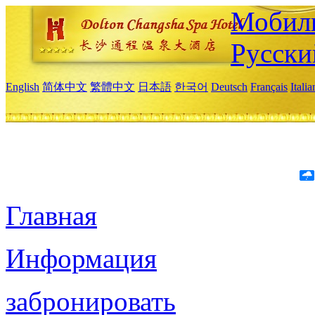
Мобиль
Русски
English
简体中文
繁體中文
日本語
한국어
Deutsch
Français
Itali
Главная
Информация
забронировать