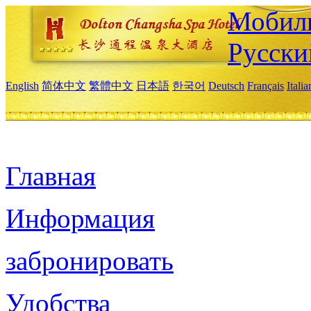
Мобиль
Русски
English
简体中文
繁體中文
日本語
한국어
Deutsch
Français
Itali
Главная
Информация
забронировать
Удобства