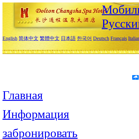
Мобиль
Русски
English
简体中文
繁體中文
日本語
한국어
Deutsch
Français
Itali
Главная
Информация
забронировать