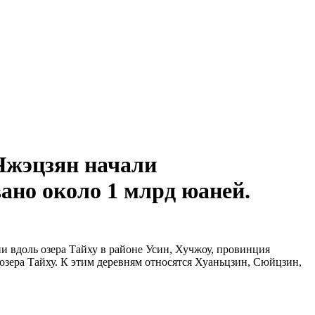
Чжэцзян начали
ано около 1 млрд юаней.
и вдоль озера Тайху в районе Усин, Хучжоу, провинция
озера Тайху. К этим деревням относятся Хуаньцзин, Сюйцзин,