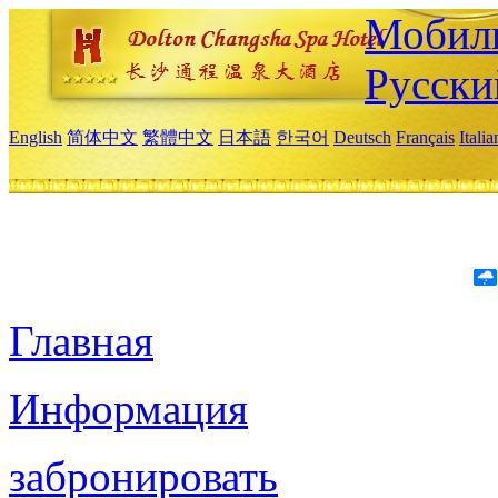
Мобиль
Русски
English
简体中文
繁體中文
日本語
한국어
Deutsch
Français
Itali
Главная
Информация
забронировать