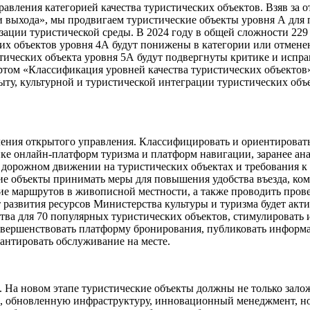
вления категорией качества туристических объектов. Взяв за от
и выхода», мы продвигаем туристические объекты уровня А для
ации туристической среды. В 2024 году в общей сложности 229
их объектов уровня 4А будут понижены в категории или отмене
тических объекта уровня 5А будут подвергнуты критике и исправ
ом «Классификация уровней качества туристических объектов»,
ту, культурной и туристической интеграции туристических объе
ления открытого управления. Классифицировать и ориентироват
ке онлайн-платформ туризма и платформ навигации, заранее ана
 дорожном движении на туристических объектах и требования к
е объекты принимать меры для повышения удобства въезда, комф
маршрутов в живописной местности, а также проводить проверк
азвития ресурсов Министерства культуры и туризма будет акти
тва для 70 популярных туристических объектов, стимулировать
овершенствовать платформу бронирования, публиковать информ
антировать обслуживание на месте.
ы. На новом этапе туристические объекты должны не только зало
е, обновленную инфраструктуру, инновационный менеджмент, но