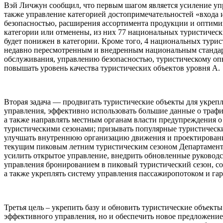
Вэй Личжун сообщил, что первым шагом является усиление упра
также управление категорией достопримечательностей «входа 
безопасностью, расширения ассортимента продукции и оптимиз
категории или отменены, из них 77 национальных туристическ
будет понижен в категории. Кроме того, 4 национальных турис
недавно пересмотренным и внедренным национальным стандарт
обслуживания, управлению безопасностью, туристическому опы
повышать уровень качества туристических объектов уровня А.
Вторая задача — продвигать туристические объекты для укреп
управления, эффективно использовать большие данные о трафи
а также направлять местным органам власти предупреждения о
туристическими сезонами; призывать популярные туристически
улучшать внутреннюю организацию движения и проектирование 
текущим пиковым летним туристическим сезоном Департамент р
усилить открытое управление, внедрить обновленные руководс
управления бронированием в пиковый туристический сезон, с
а также укреплять систему управления пассажиропотоком и гар
Третья цель – укрепить базу и обновить туристические объект
эффективного управления, но и обеспечить новое предложени