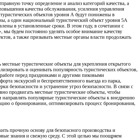
правную точку определение и анализ категорий качества, а
 повышения качества обслуживания, усиления управления
 туристических объектов уровня А будут понижены в
ны, а один национальный туристический объект уровня 5А
лены в установленные сроки. В этом году, в сочетании с
 мы будем постоянно уделять особое внимание качеству
ктов, а также призывать местные органы власти продолжать
ь местные туристические объекты для укрепления открытого
лизировать и оценивать популярность туристических объектов,
 работе перед праздниками и другими пиковыми
орта экскурсий и беспрепятственного выезда из парка,
и безопасности и устранение угроз безопасности. В связи с
вно продвигать местные туристические объекты, чтобы
 и направлять популярные туристические объекты к внедрению
ацию о бронировании, оптимизировать процесс бронирования,
жить прочную основу для безопасного производства и
вые знания и свежую среду. С этой целью мы поощряем