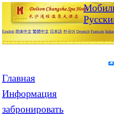
Мобиль
Русски
English
简体中文
繁體中文
日本語
한국어
Deutsch
Français
Itali
Главная
Информация
забронировать