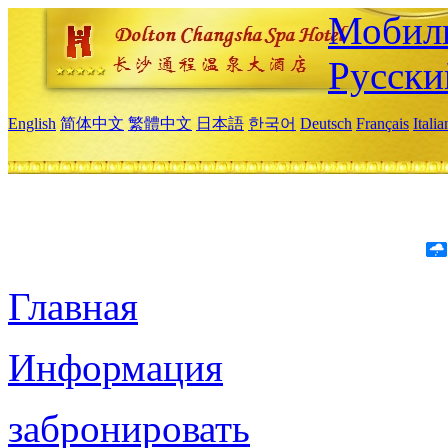
Мобиль
Русски
English
简体中文
繁體中文
日本語
한국어
Deutsch
Français
Itali
Главная
Информация
забронировать