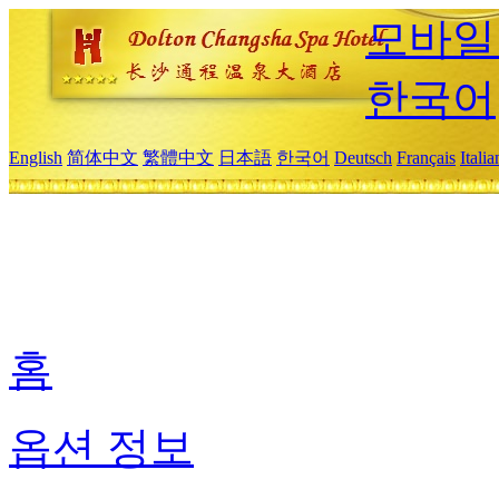
모바일
한국어
English
简体中文
繁體中文
日本語
한국어
Deutsch
Français
Itali
홈
옵션 정보