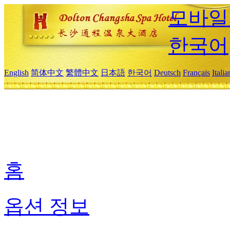
모바일
한국어
English
简体中文
繁體中文
日本語
한국어
Deutsch
Français
Itali
홈
옵션 정보