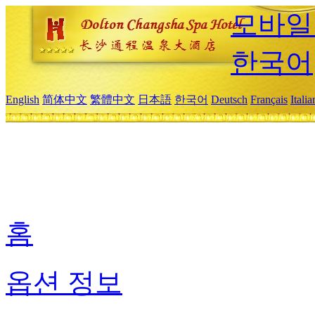
모바일
한국어
English
简体中文
繁體中文
日本語
한국어
Deutsch
Français
Itali
홈
옵션 정보