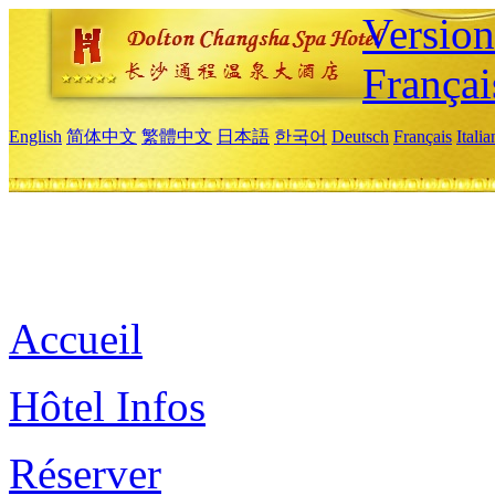
Versio
Françai
English
简体中文
繁體中文
日本語
한국어
Deutsch
Français
Itali
Accueil
Hôtel Infos
Réserver