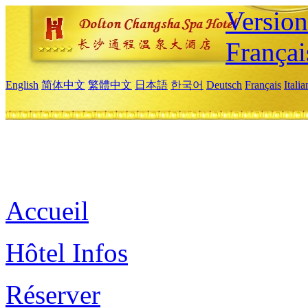
Versio
Françai
English
简体中文
繁體中文
日本語
한국어
Deutsch
Français
Itali
Accueil
Hôtel Infos
Réserver