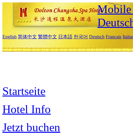
Mobile 
Deutsc
English
简体中文
繁體中文
日本語
한국어
Deutsch
Français
Itali
Startseite
Hotel Info
Jetzt buchen