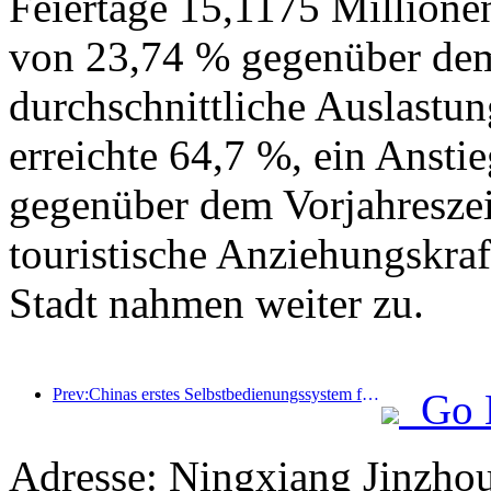
Feiertage 15,1175 Millione
von 23,74 % gegenüber dem 
durchschnittliche Auslastu
erreichte 64,7 %, ein Ansti
gegenüber dem Vorjahreszei
touristische Anziehungskr
Stadt nahmen weiter zu.
Prev:Chinas erstes Selbstbedienungssystem für Kultur und Tourismus für ausländische Touristen in Shanghai eröffnet
Go 
Adresse: Ningxiang Jinzho