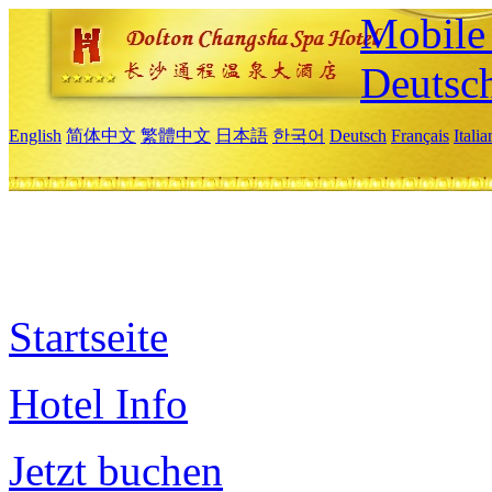
Mobile 
Deutsc
English
简体中文
繁體中文
日本語
한국어
Deutsch
Français
Itali
Startseite
Hotel Info
Jetzt buchen