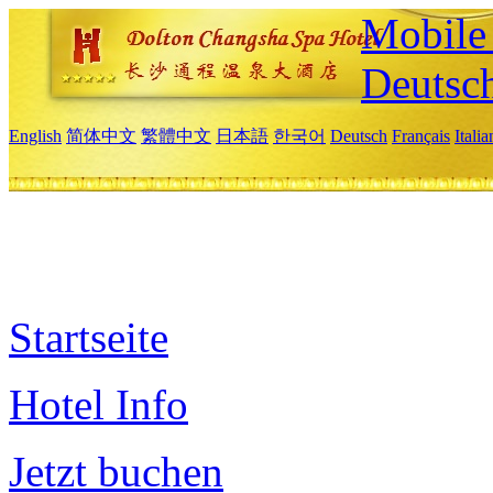
Mobile 
Deutsc
English
简体中文
繁體中文
日本語
한국어
Deutsch
Français
Itali
Startseite
Hotel Info
Jetzt buchen