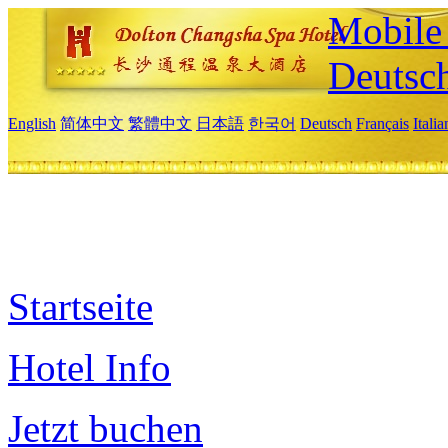
Mobile 
Deutsc
English
简体中文
繁體中文
日本語
한국어
Deutsch
Français
Itali
Startseite
Hotel Info
Jetzt buchen