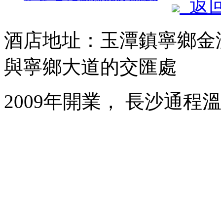
返
酒店地址：玉潭鎮寧鄉金
與寧鄉大道的交匯處
2009年開業， 長沙通