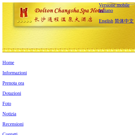
Versione mobile
Italiano
English
简体中文
Home
Informazioni
Prenota ora
Dotazioni
Foto
Notizia
Recensioni
Contatti