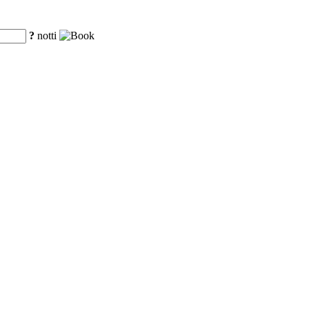
?
notti