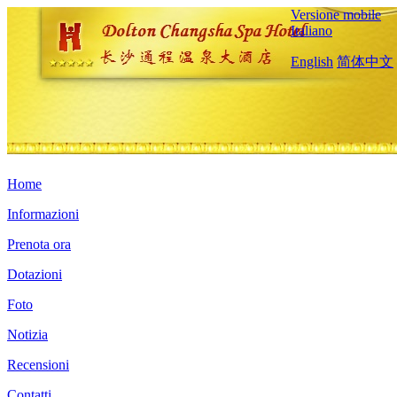
Versione mobile
Italiano
English
简体中文
Home
Informazioni
Prenota ora
Dotazioni
Foto
Notizia
Recensioni
Contatti