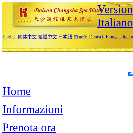
Version
Italiano
English
简体中文
繁體中文
日本語
한국어
Deutsch
Français
Itali
Home
Informazioni
Prenota ora