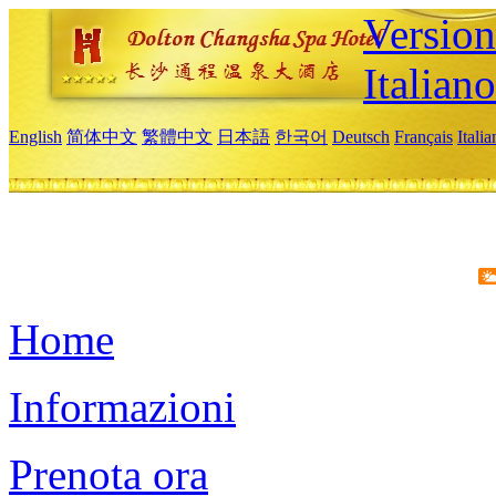
Version
Italiano
English
简体中文
繁體中文
日本語
한국어
Deutsch
Français
Itali
Home
Informazioni
Prenota ora