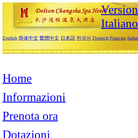
Version
Italiano
English
简体中文
繁體中文
日本語
한국어
Deutsch
Français
Itali
Home
Informazioni
Prenota ora
Dotazioni