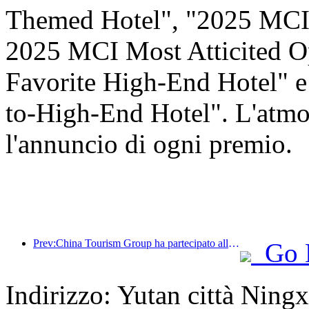
Themed Hotel", "2025 MCI 
2025 MCI Most Atticited O
Favorite High-End Hotel" 
to-High-End Hotel". L'atmos
l'annuncio di ogni premio.
Prev:China Tourism Group ha partecipato alla China International Import Expo per otto anni consecutivi, firmando contratti per un valore di oltre 1 miliardo di dollari.
Go 
Indirizzo: Yutan città Nin