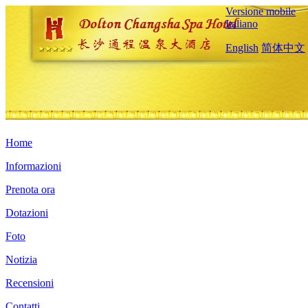
Versione mobile
Italiano
English
简体中文
Home
Informazioni
Prenota ora
Dotazioni
Foto
Notizia
Recensioni
Contatti