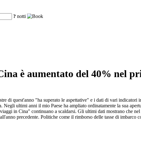
?
notti
n Cina è aumentato del 40% nel p
mestre di quest'anno "ha superato le aspettative" e i dati di vari indicat
ua. Negli ultimi anni il mio Paese ha ampliato ordinatamente la sua apert
 "viaggi in Cina" continuano a scaldarsi. Gli ultimi dati mostrano che nel p
l'anno precedente. Politiche come il rimborso delle tasse di imbarco con