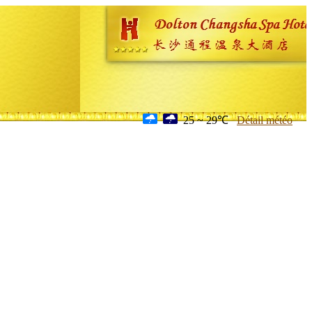
25 ~ 29℃
Détail météo