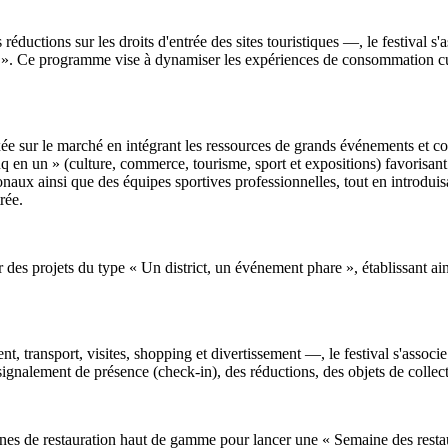
 réductions sur les droits d'entrée des sites touristiques —, le festival 
e ». Ce programme vise à dynamiser les expériences de consommation cul
ée sur le marché en intégrant les ressources de grands événements et 
 en un » (culture, commerce, tourisme, sport et expositions) favorisant la
ionaux ainsi que des équipes sportives professionnelles, tout en introdui
rée.
er des projets du type « Un district, un événement phare », établissant ain
, transport, visites, shopping et divertissement —, le festival s'associ
ignalement de présence (check-in), des réductions, des objets de collect
seignes de restauration haut de gamme pour lancer une « Semaine des res