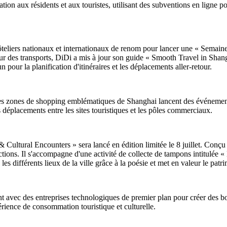
on aux résidents et aux touristes, utilisant des subventions en ligne po
hôteliers nationaux et internationaux de renom pour lancer une « Semain
eur des transports, DiDi a mis à jour son guide « Smooth Travel in Shang
 pour la planification d'itinéraires et les déplacements aller-retour.
 des zones de shopping emblématiques de Shanghai lancent des événement
s déplacements entre les sites touristiques et les pôles commerciaux.
tural Encounters » sera lancé en édition limitée le 8 juillet. Conçu pour
actions. Il s'accompagne d'une activité de collecte de tampons intitulée 
ie les différents lieux de la ville grâce à la poésie et met en valeur le pat
t avec des entreprises technologiques de premier plan pour créer des bor
périence de consommation touristique et culturelle.