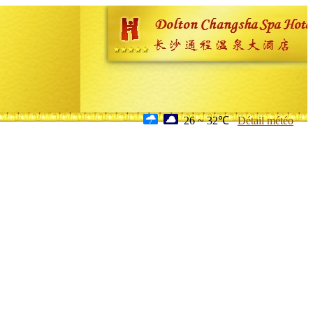
26 ~ 32℃
Détail météo