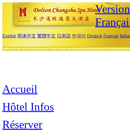
Versio
Françai
English
简体中文
繁體中文
日本語
한국어
Deutsch
Français
Itali
Accueil
Hôtel Infos
Réserver