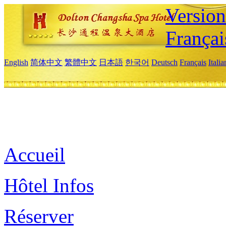
Versio
Françai
English
简体中文
繁體中文
日本語
한국어
Deutsch
Français
Itali
Accueil
Hôtel Infos
Réserver