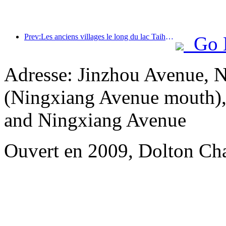
Prev:Les anciens villages le long du lac Taihu à Huzhou, dans la province du Zhejiang, ont commencé à être rénovés et modernisés, avec un investissement de près d'un milliard de yuans.
Go 
Adresse: Jinzhou Avenue, 
(Ningxiang Avenue mouth), 
and Ningxiang Avenue
Ouvert en 2009, Dolton Ch