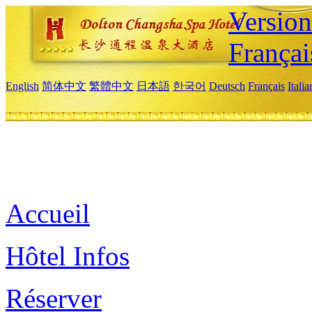
Versio
Françai
English
简体中文
繁體中文
日本語
한국어
Deutsch
Français
Itali
Accueil
Hôtel Infos
Réserver