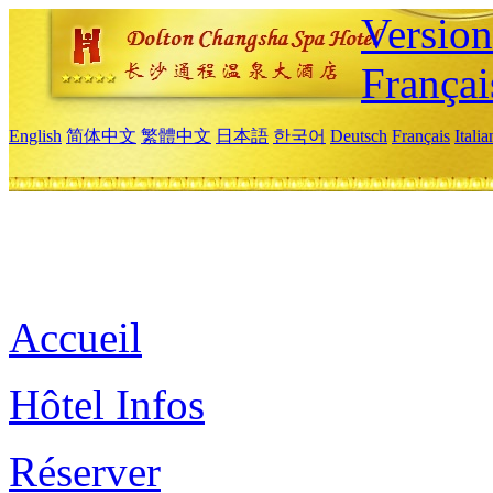
Versio
Françai
English
简体中文
繁體中文
日本語
한국어
Deutsch
Français
Itali
Accueil
Hôtel Infos
Réserver