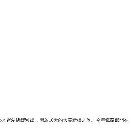
從烏魯木齊站緩緩駛出，開啟10天的大美新疆之旅。今年鐵路部門在