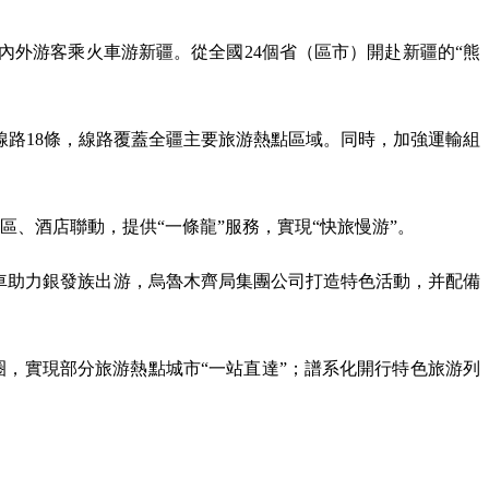
內外游客乘火車游新疆。從全國24個省（區市）開赴新疆的“熊
線路18條，線路覆蓋全疆主要旅游熱點區域。同時，加強運輸組
、酒店聯動，提供“一條龍”服務，實現“快旅慢游”。
車助力銀發族出游，烏魯木齊局集團公司打造特色活動，并配備
圈，實現部分旅游熱點城市“一站直達”；譜系化開行特色旅游列