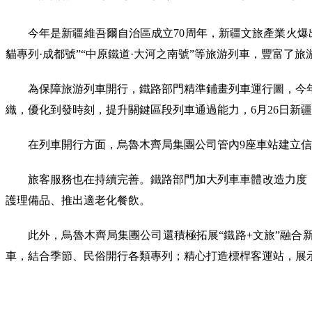
今年是新疆維吾爾自治區成立70周年，新疆文旅產業火爆
貓專列·成都號”“中原鐵道·大河之南號”等旅游列車，豐富了
為保障旅游列車開行，鐵路部門精準鋪畫列車運行圖，今年
織，優化到發時刻，提升關鍵區段列車通過能力，6月26日新
在列車開行方面，烏魯木齊局集團公司管內9座車站建立信
旅客服務也在持續完善。鐵路部門加大列車車體改造力度
護理備品、推出適老化餐飲。
此外，烏魯木齊局集團公司還積極拓展“鐵路+文旅”融合
車，結合季節、民俗開行各類專列；精心打造標桿客運站，展