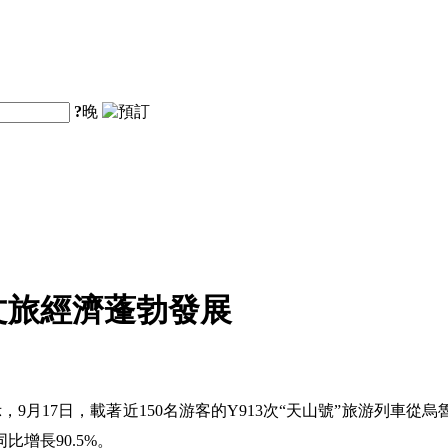
?
晚
文旅經濟蓬勃發展
9月17日，載著近150名游客的Y913次“天山號”旅游列車
比增長90.5%。