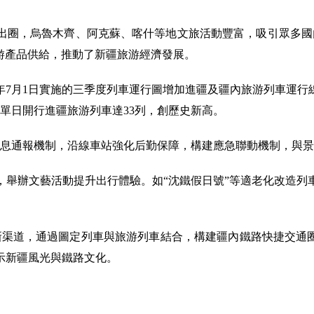
出圈，烏魯木齊、阿克蘇、喀什等地文旅活動豐富，吸引眾多國
旅游產品供給，推動了新疆旅游經濟發展。
7月1日實施的三季度列車運行圖增加進疆及疆內旅游列車運行
疆單日開行進疆旅游列車達33列，創歷史新高。
息通報機制，沿線車站強化后勤保障，構建應急聯動機制，與景區
，舉辦文藝活動提升出行體驗。如“沈鐵假日號”等適老化改造列
新渠道，通過圖定列車與旅游列車結合，構建疆內鐵路快捷交通
示新疆風光與鐵路文化。